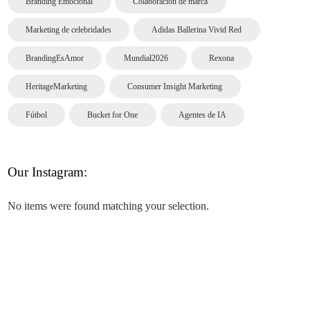
Branding Emocional
Colaboración de marca
Marketing de celebridades
Adidas Ballerina Vivid Red
BrandingEsAmor
Mundial2026
Rexona
HeritageMarketing
Consumer Insight Marketing
Fútbol
Bucket for One
Agentes de IA
Our Instagram:
No items were found matching your selection.