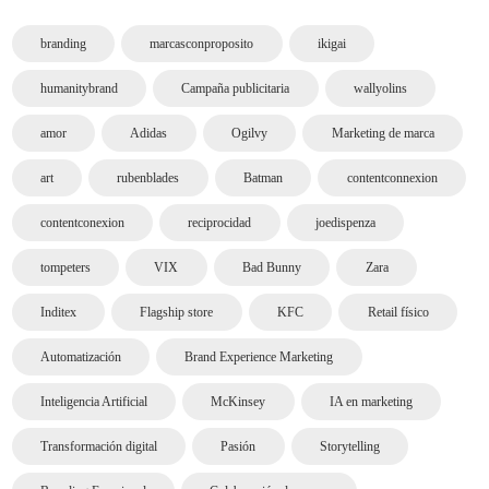
branding
marcasconproposito
ikigai
humanitybrand
Campaña publicitaria
wallyolins
amor
Adidas
Ogilvy
Marketing de marca
art
rubenblades
Batman
contentconnexion
contentconexion
reciprocidad
joedispenza
tompeters
VIX
Bad Bunny
Zara
Inditex
Flagship store
KFC
Retail físico
Automatización
Brand Experience Marketing
Inteligencia Artificial
McKinsey
IA en marketing
Transformación digital
Pasión
Storytelling