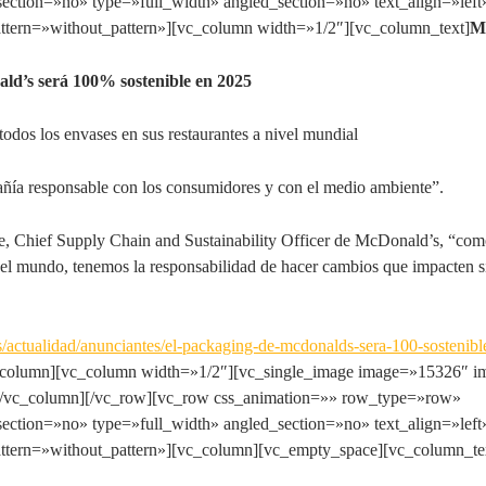
ection=»no» type=»full_width» angled_section=»no» text_align=»left
tern=»without_pattern»][vc_column width=»1/2″][vc_column_text]
M
ld’s será 100% sostenible en 2025
todos los envases en sus restaurantes a nivel mundial
ía responsable con los consumidores y con el medio ambiente”.
, Chief Supply Chain and Sustainability Officer de McDonald’s, “com
el mundo, tenemos la responsabilidad de hacer cambios que impacten si
/actualidad/anunciantes/el-packaging-de-mcdonalds-sera-100-sostenib
_column][vc_column width=»1/2″][vc_single_image image=»15326″ im
[/vc_column][/vc_row][vc_row css_animation=»» row_type=»row»
ection=»no» type=»full_width» angled_section=»no» text_align=»left
tern=»without_pattern»][vc_column][vc_empty_space][vc_column_te