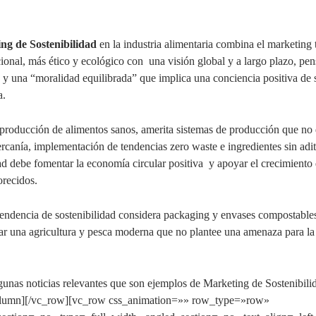
ng de Sostenibilidad
en la industria alimentaria combina el marketing 
ional, más ético y ecológico con una visión global y a largo plazo, p
n y una “moralidad equilibrada” que implica una conciencia positiva de 
a.
producción de alimentos sanos, amerita sistemas de producción que no 
ercanía, implementación de tendencias zero waste e ingredientes sin adi
ad debe fomentar la economía circular positiva y apoyar el crecimiento 
orecidos.
 tendencia de sostenibilidad considera packaging y envases compostabl
ar una agricultura y pesca moderna que no plantee una amenaza para l
gunas noticias relevantes que son ejemplos de Marketing de Sostenibili
olumn][/vc_row][vc_row css_animation=»» row_type=»row»