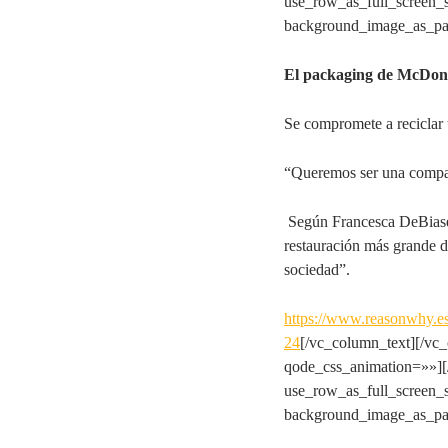
use_row_as_full_screen_s
background_image_as_pat
El packaging de McDona
Se compromete a reciclar 
“Queremos ser una compañ
Según Francesca DeBiase
restauración más grande d
sociedad”.
https://www.reasonwhy.es
24
[/vc_column_text][/vc
qode_css_animation=»»]
use_row_as_full_screen_s
background_image_as_pat