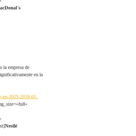
»
acDonal´s
o la empresa de
gnificativamente en la
le-en-2025-2018-01-
g_size=»full»
»
xt]
Nestlé