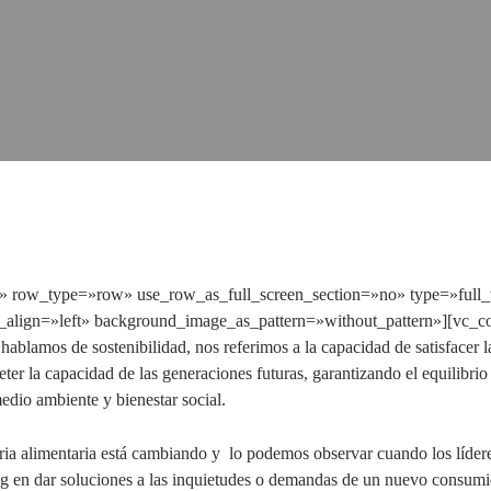
» row_type=»row» use_row_as_full_screen_section=»no» type=»full
t_align=»left» background_image_as_pattern=»without_pattern»][vc_c
ablamos de sostenibilidad, nos referimos a la capacidad de satisfacer l
er la capacidad de las generaciones futuras, garantizando el equilibrio
dio ambiente y bienestar social.
tria alimentaria está cambiando y lo podemos observar cuando los lídere
g en dar soluciones a las inquietudes o demandas de un nuevo consumi