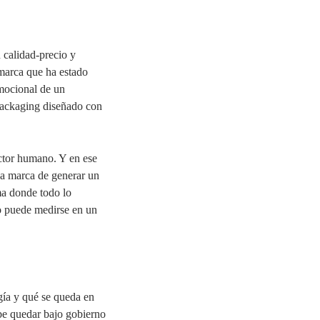
n calidad-precio y
marca que ha estado
mocional de un
 packaging diseñado con
actor humano. Y en ese
na marca de generar un
ma donde todo lo
no puede medirse en un
gía y qué se queda en
be quedar bajo gobierno