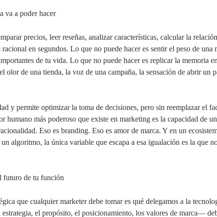
a va a poder hacer
arar precios, leer reseñas, analizar características, calcular la relació
racional en segundos. Lo que no puede hacer es sentir el peso de una 
mportantes de tu vida. Lo que no puede hacer es replicar la memoria e
l olor de una tienda, la voz de una campaña, la sensación de abrir un
dad y permite optimizar la toma de decisiones, pero sin reemplazar el f
tor humano más poderoso que existe en marketing es la capacidad de u
 racionalidad. Eso es branding. Eso es amor de marca. Y en un ecosiste
 un algoritmo, la única variable que escapa a esa igualación es la que 
l futuro de tu función
tégica que cualquier marketer debe tomar es qué delegamos a la tecnolo
estrategia, el propósito, el posicionamiento, los valores de marca— de