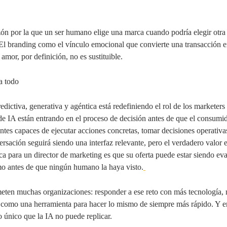
zón por la que un ser humano elige una marca cuando podría elegir otra 
. El branding como el vínculo emocional que convierte una transacción e
mor, por definición, no es sustituible.
a todo
predictiva, generativa y agéntica está redefiniendo el rol de los marketers
de IA están entrando en el proceso de decisión antes de que el consumi
ntes capaces de ejecutar acciones concretas, tomar decisiones operativa
sación seguirá siendo una interfaz relevante, pero el verdadero valor e
ca para un director de marketing es que su oferta puede estar siendo eva
mo antes de que ningún humano la haya visto.
meten muchas organizaciones: responder a ese reto con más tecnología,
A como una herramienta para hacer lo mismo de siempre más rápido. Y 
 único que la IA no puede replicar.