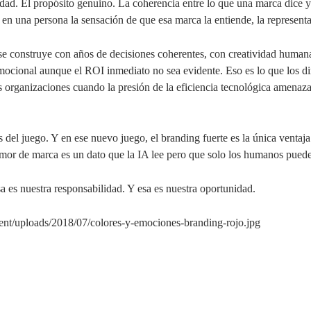
idad. El propósito genuino. La coherencia entre lo que una marca dice 
n una persona la sensación de que esa marca la entiende, la representa,
e construye con años de decisiones coherentes, con creatividad humana,
 emocional aunque el ROI inmediato no sea evidente. Eso es lo que los d
s organizaciones cuando la presión de la eficiencia tecnológica amenaza
 del juego. Y en ese nuevo juego, el branding fuerte es la única ventaj
amor de marca es un dato que la IA lee pero que solo los humanos puede
a es nuestra responsabilidad. Y esa es nuestra oportunidad.
tent/uploads/2018/07/colores-y-emociones-branding-rojo.jpg