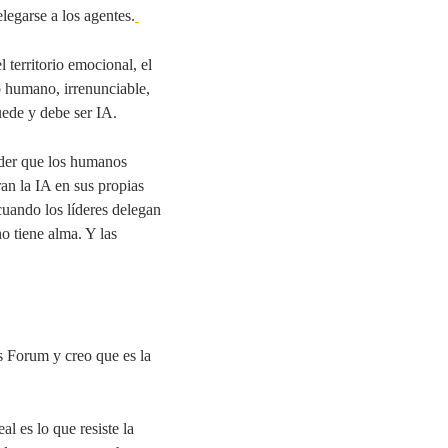
egarse a los agentes.
 territorio emocional, el
io humano, irrenunciable,
uede y debe ser IA.
ender que los humanos
an la IA en sus propias
cuando los líderes delegan
o tiene alma. Y las
ss Forum
y creo que es la
l es lo que resiste la