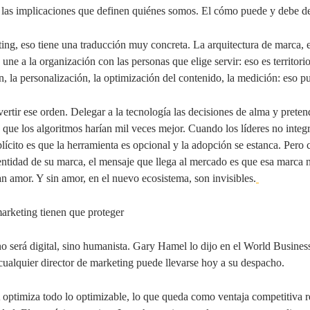
las implicaciones que definen quiénes somos. El cómo puede y debe del
ing, eso tiene una traducción muy concreta. La arquitectura de marca, el
e une a la organización con las personas que elige servir: eso es territor
ón, la personalización, la optimización del contenido, la medición: eso p
vertir ese orden. Delegar a la tecnología las decisiones de alma y pret
que los algoritmos harían mil veces mejor. Cuando los líderes no integr
lícito es que la herramienta es opcional y la adopción se estanca. Pero 
dentidad de su marca, el mensaje que llega al mercado es que esa marca n
n amor. Y sin amor, en el nuevo ecosistema, son invisibles.
marketing tienen que proteger
o será digital, sino humanista. Gary Hamel lo dijo en el World Busine
cualquier director de marketing puede llevarse hoy a su despacho.
ptimiza todo lo optimizable, lo que queda como ventaja competitiva rea